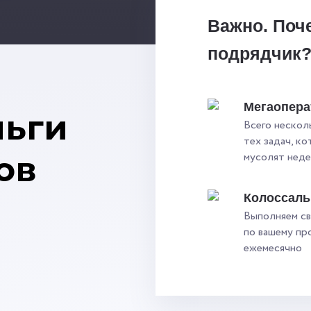
Важно. Поч
подрядчик
Мегаопера
ньги
Всего нескол
тех задач, к
ов
мусолят нед
Колоссал
Выполняем св
по вашему пр
ежемесячно