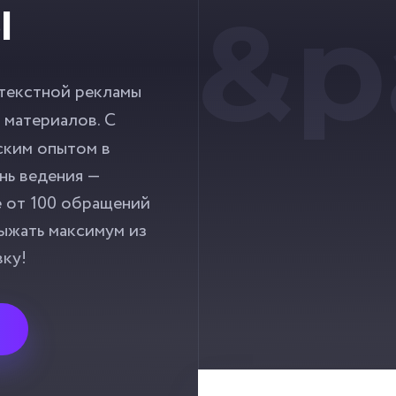
&p
Ы
текстной рекламы
 материалов. С
ским опытом в
ень ведения —
е от 100 обращений
выжать максимум из
вку!