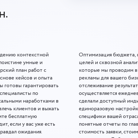
н.
ведению контекстной
Оптимизация бюджета, 
поистине умные и
целей и сквозной аналит
рский план работ с
которые мы проводим в
основе кейсов и опыта
рекламы для вашего бизн
Мы готовы гарантировать
отслеживание результа
 специалисты по
осуществляется ежеднев
сальными наработками в
сделали доступный инди
влечь клиентов и выжать
единоразовую настройку
чите бесплатную
специфики вашей отрасл
ит, если у вас уже есть
понятные отчеты по гла
правдал ожидания.
стоимость заявки, стои