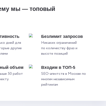
ему мы — топовый
?
тивность
Безлимит запросов
ько дней для
Никаких ограничений
оторые другие
по количеству фраз и
елями
высоте позиций
ьный объем
Входим в ТОП-5
ыше 50 работ
SEO-агентств в Москве по
оекту
многим независимым
рейтингам