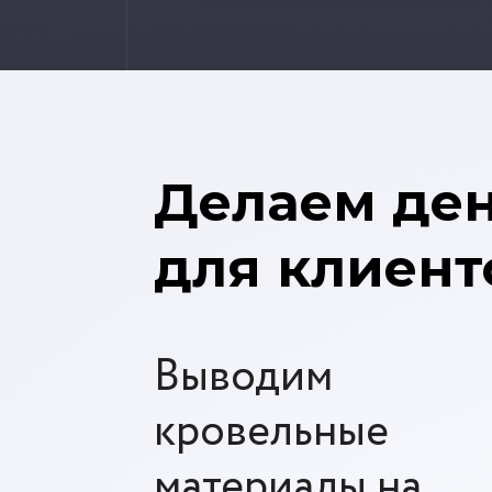
Делаем де
для клиент
Выводим
кровельные
материалы на