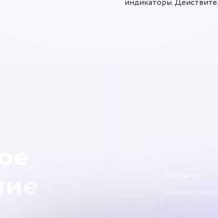
индикаторы. Действител
ое
Выберите
ние
интересующи