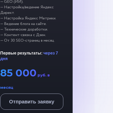
— GEO (ИИ).
— Настройка/ведение Яндекс
Директ.
— Настройка Яндекс Метрики.
— Ведение блога на сайте.
— Технические доработки.
— Контент-связка с Дзен.
— От 30 SEO-страниц в месяц.
Первые результаты:
через 7
дня
85 000
руб. в
месяц
Отправить заявку