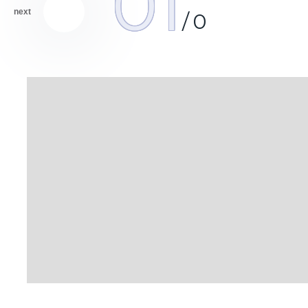
01
next
/
0