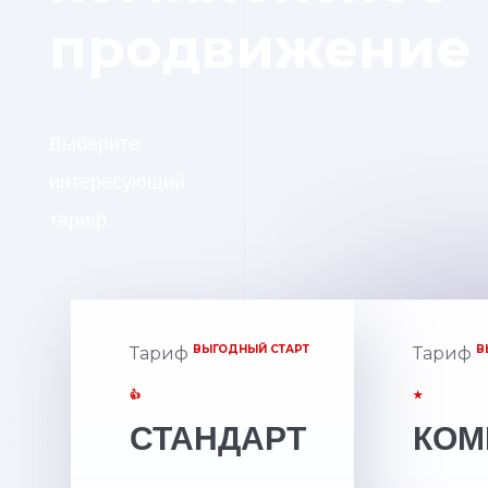
продвижение
Выберите
интересующий
тариф
ВЫГОДНЫЙ СТАРТ
В
Тариф
Тариф
👍
★
СТАНДАРТ
КОМ