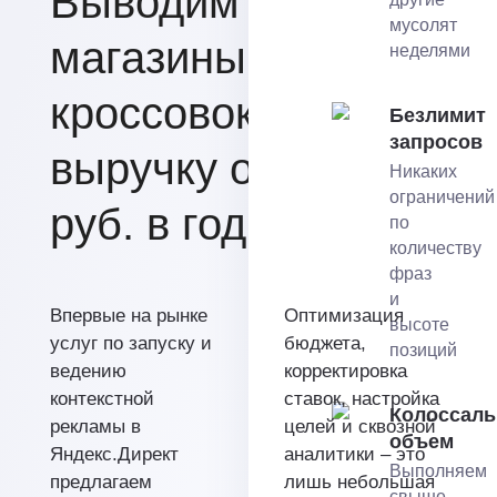
Выводим
мусолят
магазины
неделями
кроссовок на
Безлимит
запросов
выручку от 15 млн.
Никаких
ограничений
руб. в год.
по
количеству
фраз
и
Впервые на рынке
Оптимизация
высоте
услуг по запуску и
бюджета,
позиций
ведению
корректировка
контекстной
ставок, настройка
Колоссал
рекламы в
целей и сквозной
объем
Яндекс.Директ
аналитики – это
Выполняем
предлагаем
лишь небольшая
свыше