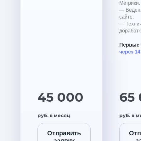
Метрики.
— Ведени
сайте.
— Техни
доработк
Первые 
через 14
45 000
65
руб. в месяц
руб. в 
Отправить
Отп
заявку
з