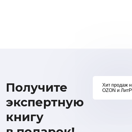
Получите
Хит продаж н
OZON и ЛитР
экспертную
книгу
в подарок!