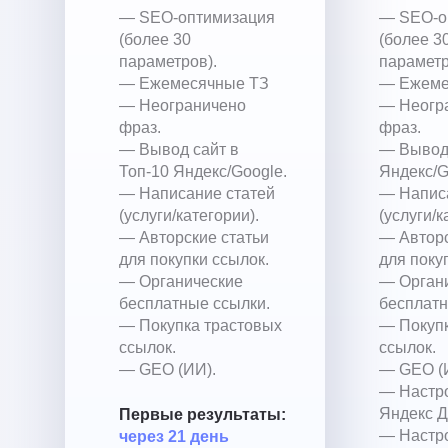
— SEO-оптимизация
— SEO-о
(более 30
(более 3
параметров).
параметр
— Ежемесячные ТЗ
— Ежеме
— Неограничено
— Неогр
фраз.
фраз.
— Вывод сайт в
— Вывод 
Топ-10 Яндекс/Google.
Яндекс/G
— Написание статей
— Напис
(услуги/категории).
(услуги/к
— Авторские статьи
— Авторс
для покупки ссылок.
для поку
— Органические
— Орган
бесплатные ссылки.
бесплатн
— Покупка трастовых
— Покупк
ссылок.
ссылок.
— GEO (ИИ).
— GEO (
— Настр
Яндекс Д
Первые результаты:
— Настр
через 21 день