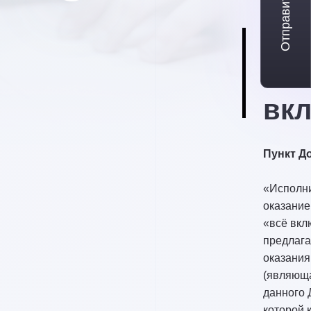
Отправить заявку
01
Си
«вс
вк
Пункт До
«Исполни
оказание
«всё вкл
предлага
оказания
(являющ
данного 
которой 