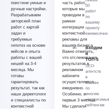
поистине умные и
часть работ,
50
ручные настройки.
которые мы
работ
Разрабатываем
проводим в
по
авторский план
рамках
вашему
работ с картой
интеграции
проекту
задач и
контекстной
ежемесячно
требуемых
рекламы для
гипотез на основе
вашего бизнеса.
Входим
кейсов и опыта
Важно отметить,
в
работы с вашей
что отслеживание
ТОП-5
нишей на 3-4
результатов в
SEO-
месяца. Мы
рекламном
агентств
готовы
кабинете
в
гарантировать
осуществляется
Москве
результат, так как
ежедневно.
по
наши директологи
Особенно, в
многим
независимы
и специалисты по
первые 3 месяца.
рейтингам
контекстной
Мы сделали