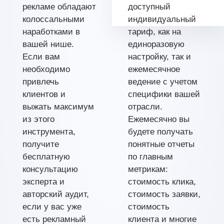
рекламе обладают
доступный
колоссальными
индивидуальный
наработками в
тариф, как на
вашей нише.
единоразовую
Если вам
настройку, так и
необходимо
ежемесячное
привлечь
ведение с учетом
клиентов и
специфики вашей
выжать максимум
отрасли.
из этого
Ежемесячно вы
инструмента,
будете получать
получите
понятные отчеты
бесплатную
по главным
консультацию
метрикам:
эксперта и
стоимость клика,
авторский аудит,
стоимость заявки,
если у вас уже
стоимость
есть рекламный
клиента и многие