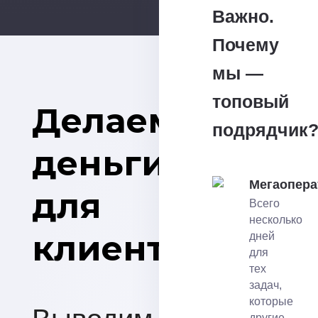
Важно.
Почему
мы —
топовый
Делаем
подрядчик
деньги
Мегаопера
для
Всего
несколько
клиентов
дней
для
тех
задач,
которые
другие