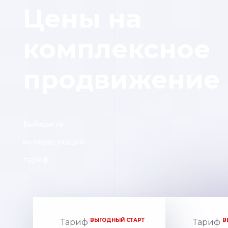
Цены на
комплексное
продвижение
Выберите
интересующий
тариф
ВЫГОДНЫЙ СТАРТ
В
Тариф
Тариф