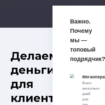
Важно.
Почему
мы —
топовый
Делаем
подрядчик
деньги
Мегаопера
для
Всего
несколько
клиентов
дней
для
тех