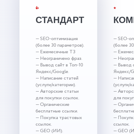
👍
★
СТАНДАРТ
КОМ
— SEO-оптимизация
— SEO-оп
(более 30 параметров).
(более 30
— Ежемесячные ТЗ
— Ежемес
— Неограничено фраз.
— Неогра
— Вывод сайт в Топ-10
— Вывод с
Яндекс/Google.
Яндекс/G
— Написание статей
— Написа
(услуги/категории).
(услуги/к
— Авторские статьи
— Авторс
для покупки ссылок.
для поку
— Органические
— Органи
бесплатные ссылки.
бесплатн
— Покупка трастовых
— Покупк
ссылок.
ссылок.
— GEO (ИИ).
— GEO (И