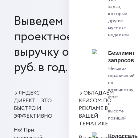
задач,
которые
Выведем
другие
мусолят
проектное бюро на
неделями
выручку от 70 млн.
Безлимит
запросов
руб. в год.
Никаких
ограничений
по
количеству
→ ЯНДЕКС
→ ОБЛАДАЕМ
фраз
ДИРЕКТ – ЭТО
КЕЙСОМ ПО
и
БЫСТРО И
РЕКЛАМЕ В
высоте
ЭФФЕКТИВНО
ВАШЕЙ
позиций
ТЕМАТИКЕ
Но! При
Колоссал
правильной
В нашем агентстве