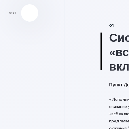
next
01
Си
«вс
вк
Пункт До
«Исполни
оказание 
«всё вклю
предлага
оказания 