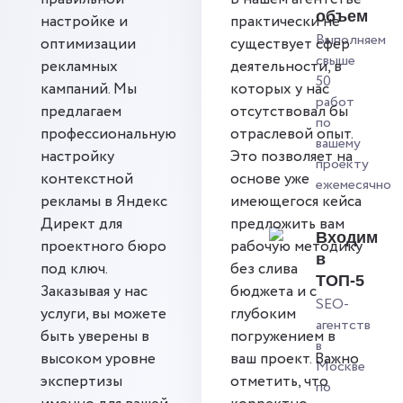
объем
настройке и
практически не
Выполняем
оптимизации
существует сфер
свыше
рекламных
деятельности, в
50
кампаний. Мы
которых у нас
работ
предлагаем
отсутствовал бы
по
профессиональную
отраслевой опыт.
вашему
настройку
Это позволяет на
проекту
контекстной
основе уже
ежемесячно
рекламы в Яндекс
имеющегося кейса
Директ для
предложить вам
Входим
проектного бюро
рабочую методику
в
под ключ.
без слива
ТОП-5
Заказывая у нас
бюджета и с
SEO-
услуги, вы можете
глубоким
агентств
быть уверены в
погружением в
в
высоком уровне
ваш проект. Важно
Москве
экспертизы
отметить, что
по