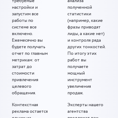
требуемые
анализа
настройки и
полученной
запустим все
статистики
работы по
(например, какие
системе все
фразы приводят
включено.
лиды, а какие нет)
Ежемесячно вы
и контроля ряда
будете получать
других тонкостей.
отчет по главным
По итогу этих
метрикам: от
работ вы
затрат до
получаете
стоимости
мощный
привлечения
инструмент
целевого
увеличения
обращения.
продаж.
Контекстная
Эксперты нашего
реклама остается
агентства