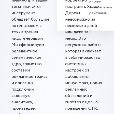
именно для вашей
корректно
многим
тематики. Этот
настроить Яндекс
независимым
инструмент
Директ
рейтингам
обладает большим
невозможно за
потенциалом с
несколько дней
точки зрения
или даже за 1
лидогенерации.
месяц. Это
Мы сформируем
регулярная работа,
релевантное
которая включает
семантическое
в себя множество
ядро, грамотно
системных
составим
настроек от
рекламные тезисы
добавления
и описания,
минус-фраз, новых
подключим
рекламных
сквозную
объявлений и
аналитику,
гипотез с целью
произведем
повышения CTR,