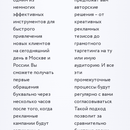
одним из
предложат вам
немногих
авторские
эффективных
решения – от
инструментов для
креативных
быстрого
рекламных
привлечения
тезисов до
новых клиентов
грамотного
на сегодняшний
таргетинга на ту
день в Москве и
или иную
России. Вы
аудиторию. И все
сможете получать
эти
первые
промежуточные
обращения
процессы будут
буквально через
регулярно с вами
несколько часов
согласовываться.
после того, когда
Такой подход
рекламные
позволит за
кампании будут
сравнительно