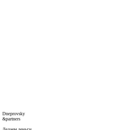
Dneprovsky
&partners
Делаем деньги