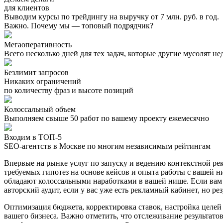
для клиентов
Выводим курсы по трейдингу на выручку от 7 млн. руб. в год.
Важно. Почему мы — топовый подрядчик?
Мегаоперативность
Всего несколько дней для тех задач, которые другие мусолят н
Безлимит запросов
Никаких ограничений
по количеству фраз и высоте позиций
Колоссальный объем
Выполняем свыше 50 работ по вашему проекту ежемесячно
Входим в ТОП-5
SEO-агентств в Москве по многим независимым рейтингам
Впервые на рынке услуг по запуску и ведению контекстной рек
требуемых гипотез на основе кейсов и опыта работы с вашей н
обладают колоссальными наработками в вашей нише. Если вам 
авторский аудит, если у вас уже есть рекламный кабинет, но ре
Оптимизация бюджета, корректировка ставок, настройка целей 
вашего бизнеса. Важно отметить, что отслеживание результат