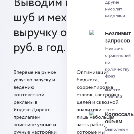
Выводим магазины
другие
мусолят
шуб и меха на
неделями
выручку от 20 млн.
Безлимит
запросов
руб. в год.
Никаких
ограничений
по
количеству
Впервые на рынке
Оптимизация
фраз
услуг по запуску и
бюджета,
и
ведению
корректировка
высоте
контекстной
ставок, настройка
позиций
рекламы в
целей и сквозной
Яндекс.Директ
аналитики – это
Колоссал
предлагаем
лишь небольшая
объем
поистине умные и
часть работ,
Выполняем
ручные настройки.
которые мы