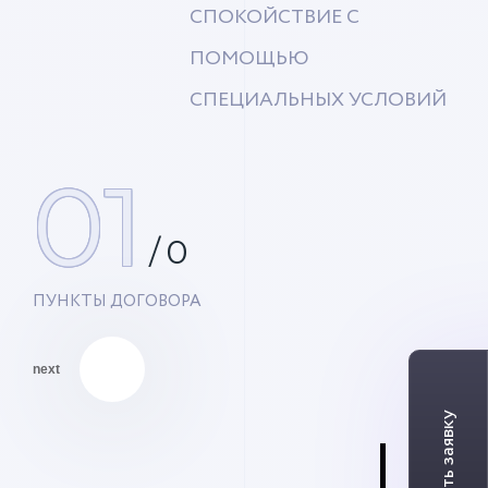
СПОКОЙСТВИЕ С
ПОМОЩЬЮ
СПЕЦИАЛЬНЫХ УСЛОВИЙ
01
/
0
ПУНКТЫ ДОГОВОРА
next
01
Си