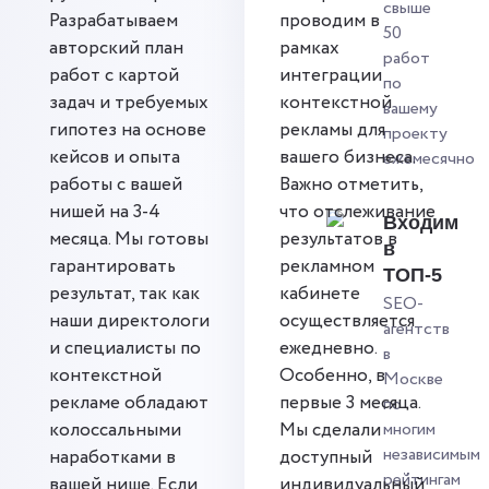
свыше
Разрабатываем
проводим в
50
авторский план
рамках
работ
работ с картой
интеграции
по
задач и требуемых
контекстной
вашему
гипотез на основе
рекламы для
проекту
кейсов и опыта
вашего бизнеса.
ежемесячно
работы с вашей
Важно отметить,
нишей на 3-4
что отслеживание
Входим
месяца. Мы готовы
результатов в
в
гарантировать
рекламном
ТОП-5
результат, так как
кабинете
SEO-
наши директологи
осуществляется
агентств
и специалисты по
ежедневно.
в
контекстной
Особенно, в
Москве
рекламе обладают
первые 3 месяца.
по
колоссальными
Мы сделали
многим
независимым
наработками в
доступный
рейтингам
вашей нише. Если
индивидуальный