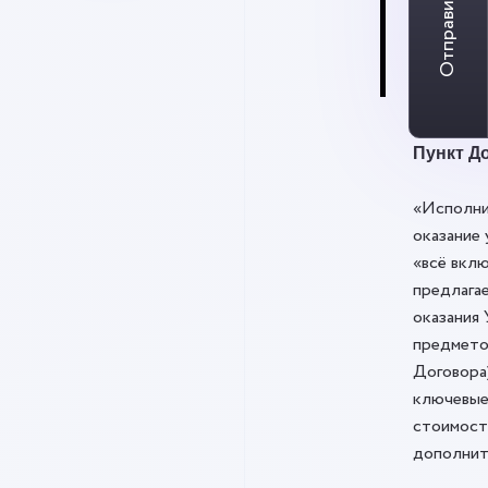
Отправить заявку
«вс
вк
Пункт До
«Исполни
оказание 
«всё вклю
предлага
оказания 
предмето
Договора
ключевые
стоимост
дополнит