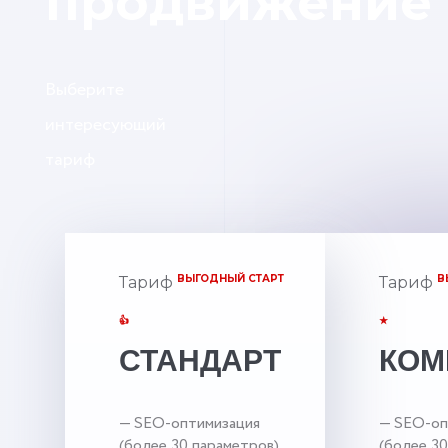
продвижение
Выберите
интересующий
тариф
ВЫГОДНЫЙ СТАРТ
В
Тариф
Тариф
👍
★
СТАНДАРТ
КОМ
— SEO-оптимизация
— SEO-оп
(более 30 параметров).
(более 30