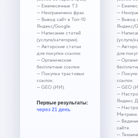
— Ежемесячные ТЗ
— Ежемес
— Неограничено фраз.
— Неогра
— Вывод сайт в Топ-10
— Вывод с
Яндекс/Google.
Яндекс/G
— Написание статей
— Написа
(услуги/категории).
(услуги/к
— Авторские статьи
— Авторс
для покупки ссылок.
для поку
— Органические
— Органи
бесплатные ссылки.
бесплатн
— Покупка трастовых
— Покупк
ссылок.
ссылок.
— GEO (ИИ).
— GEO (И
— Настро
Яндекс Д
Первые результаты:
— Настро
через 21 день
Метрики.
— Ведение
сайте.
— Технич