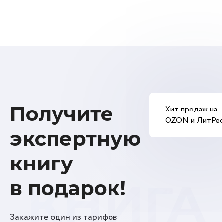
Получите
Хит продаж на
OZON и ЛитРе
экспертную
книгу
КНИГА
в подарок!
Закажите один из тарифов