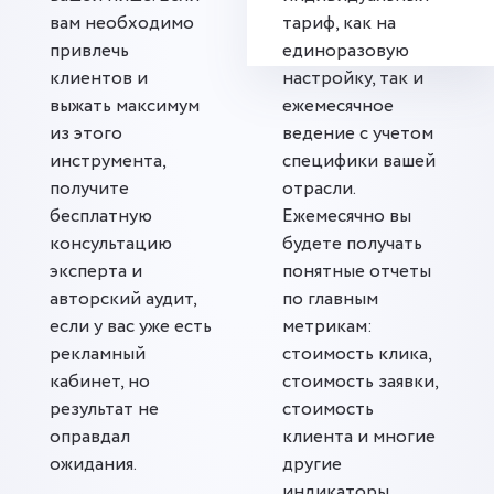
вам необходимо
тариф, как на
привлечь
единоразовую
клиентов и
настройку, так и
выжать максимум
ежемесячное
из этого
ведение с учетом
инструмента,
специфики вашей
получите
отрасли.
бесплатную
Ежемесячно вы
консультацию
будете получать
эксперта и
понятные отчеты
авторский аудит,
по главным
если у вас уже есть
метрикам:
рекламный
стоимость клика,
кабинет, но
стоимость заявки,
результат не
стоимость
оправдал
клиента и многие
ожидания.
другие
индикаторы.