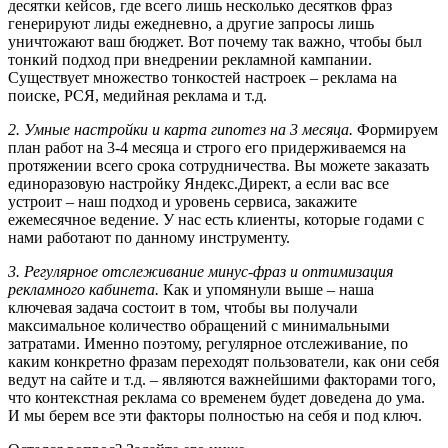
десятки кейсов, где всего лишь несколько десятков фраз
генерируют лиды ежедневно, а другие запросы лишь
уничтожают ваш бюджет. Вот почему так важно, чтобы был
тонкий подход при внедрении рекламной кампании.
Существует множество тонкостей настроек – реклама на
поиске, РСЯ, медийная реклама и т.д.
2. Умные настройки и карта гипотез на 3 месяца.
Формируем
план работ на 3-4 месяца и строго его придерживаемся на
протяжении всего срока сотрудничества. Вы можете заказать
единоразовую настройку Яндекс.Директ, а если вас все
устроит – наш подход и уровень сервиса, закажите
ежемесячное ведение. У нас есть клиенты, которые годами с
нами работают по данному инструменту.
3. Регулярное отслеживание минус-фраз и оптимизация
рекламного кабинета.
Как и упомянули выше – наша
ключевая задача состоит в том, чтобы вы получали
максимальное количество обращений с минимальными
затратами. Именно поэтому, регулярное отслеживание, по
каким конкретно фразам переходят пользователи, как они себя
ведут на сайте и т.д. – являются важнейшими факторами того,
что контекстная реклама со временем будет доведена до ума.
И мы берем все эти факторы полностью на себя и под ключ.