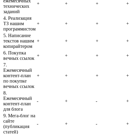
ежемесячных
+
+
+
+
технических
заданий
4. Реализация
ТЗ нашим
+
+
+
+
программистом
5. Написание
текстов нашим
+
+
+
+
копирайтером
6. Покупка
+
+
+
+
вечных ссылок
7.
Ежемесячный
контент-план
+
+
+
+
по покупке
вечных ссылок
8.
Ежемесячный
-
+
-
+
контент-план
для блога
9. Мега-блог на
сайте
-
+
-
+
(публикация
статей)