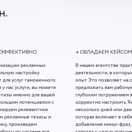
н.
И ЭФФЕКТИВНО
→ ОБЛАДАЕМ КЕЙСОМ
имизации рекламных
В нашем агентстве прак
альную настройку
деятельности, в которы
 для услуг таможенного
опыт. Это позволяет на
 у нас услуги, вы можете
предложить вам рабочую
ртизы именно для вашей
глубоким погружением в
большим потенциалом с
корректно настроить Я
рмируем релевантное
несколько дней или даже
им рекламные тезисы и
которая включает в себ
ику, произведем
добавления минус-фраз,
аботы по системе все
гипотез с целью повыше