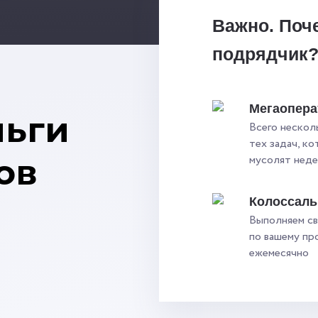
Важно. Поч
подрядчик
Мегаопера
ньги
Всего нескол
тех задач, к
ов
мусолят нед
Колоссал
Выполняем св
по вашему пр
ежемесячно