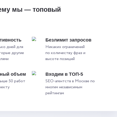
ему мы — топовый
?
тивность
Безлимит запросов
ько дней для
Никаких ограничений
оторые другие
по количеству фраз и
елями
высоте позиций
ьный объем
Входим в ТОП-5
ыше 50 работ
SEO-агентств в Москве по
оекту
многим независимым
рейтингам