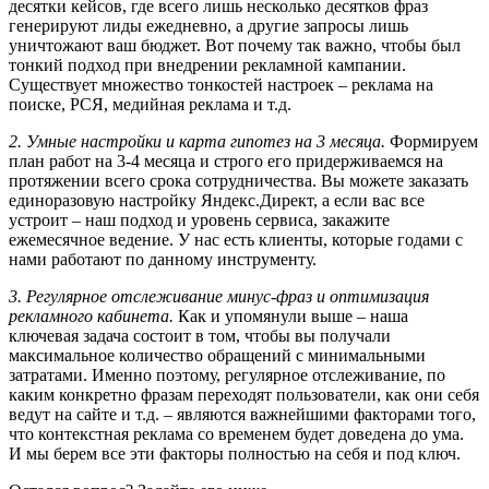
десятки кейсов, где всего лишь несколько десятков фраз
генерируют лиды ежедневно, а другие запросы лишь
уничтожают ваш бюджет. Вот почему так важно, чтобы был
тонкий подход при внедрении рекламной кампании.
Существует множество тонкостей настроек – реклама на
поиске, РСЯ, медийная реклама и т.д.
2. Умные настройки и карта гипотез на 3 месяца.
Формируем
план работ на 3-4 месяца и строго его придерживаемся на
протяжении всего срока сотрудничества. Вы можете заказать
единоразовую настройку Яндекс.Директ, а если вас все
устроит – наш подход и уровень сервиса, закажите
ежемесячное ведение. У нас есть клиенты, которые годами с
нами работают по данному инструменту.
3. Регулярное отслеживание минус-фраз и оптимизация
рекламного кабинета.
Как и упомянули выше – наша
ключевая задача состоит в том, чтобы вы получали
максимальное количество обращений с минимальными
затратами. Именно поэтому, регулярное отслеживание, по
каким конкретно фразам переходят пользователи, как они себя
ведут на сайте и т.д. – являются важнейшими факторами того,
что контекстная реклама со временем будет доведена до ума.
И мы берем все эти факторы полностью на себя и под ключ.