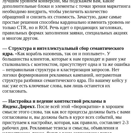
лучшим уровнем конверсии, мы подскажем вам, какие
дополнительные блоки и элементы с точки зрения маркетинга
необходимо внедрить, чтобы увеличить количество
обращений и снизить их стоимость. Зачастую, даже самые
простые решения способны кардинально изменить уровень не
только CTR, но и ROI. Речь идет о продающих заголовках,
правильных формах заполнения заявки, специальных акциях
и многом другом.
— Структура и интеллектуальный сбор семантического
ядра.
«Как корабль назовешь, так он и поплывет». У
большинства клиентов, которые к нам приходят и ранее уже
сталкивались с контекстом, присутствует одна и та же ошибка
– неправильная структура и кластеризация запросов. Нет
логики формирования рекламных кампаний, неграмотная
структура разбивки семантического ядра. По вашему кейсу у
нас уже есть ключевые слова, вам лишь останется их
согласовать.
— Настройка и ведение контекстной рекламы в
Яндекс.Директ.
После всей этой «бюрократии» в хорошем
смысле этого слова, так как все процессы должны быть с вами
согласованы и, вы должны быть в курсе всех событий, мы
приступаем к настройке, которая, как правило, составляет 2-3
рабочих дня. Рекламные тезисы и смыслы, объявления и