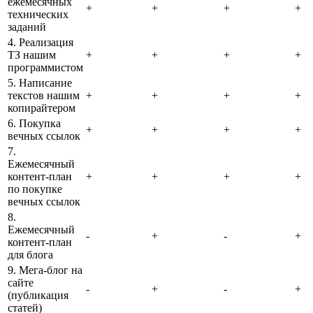
ежемесячных
+
+
+
+
технических
заданий
4. Реализация
ТЗ нашим
+
+
+
+
программистом
5. Написание
текстов нашим
+
+
+
+
копирайтером
6. Покупка
+
+
+
+
вечных ссылок
7.
Ежемесячный
контент-план
+
+
+
+
по покупке
вечных ссылок
8.
Ежемесячный
-
+
-
+
контент-план
для блога
9. Мега-блог на
сайте
-
+
-
+
(публикация
статей)