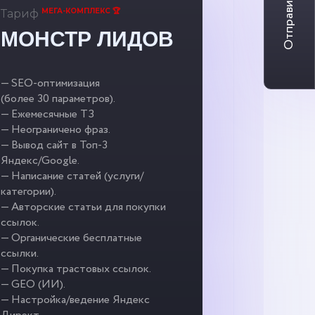
Отправить заявку
МЕГА-КОМПЛЕКС 🏆
Тариф
МОНСТР ЛИДОВ
— SEO-оптимизация
(более 30 параметров).
— Ежемесячные ТЗ
— Неограничено фраз.
— Вывод сайт в Топ-3
Яндекс/Google.
— Написание статей (услуги/
категории).
— Авторские статьи для покупки
ссылок.
— Органические бесплатные
ссылки.
— Покупка трастовых ссылок.
— GEO (ИИ).
— Настройка/ведение Яндекс