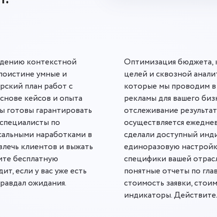
ведению контекстной
Оптимизация бюджета, 
поистине умные и
целей и сквозной аналит
рский план работ с
которые мы проводим в
основе кейсов и опыта
рекламы для вашего бизн
Мы готовы гарантировать
отслеживание результа
 специалисты по
осуществляется ежеднев
сальными наработками в
сделали доступный инди
влечь клиентов и выжать
единоразовую настройку
чите бесплатную
специфики вашей отрасл
ит, если у вас уже есть
понятные отчеты по гла
правдал ожидания.
стоимость заявки, стои
индикаторы. Действител