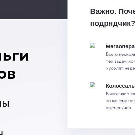
Важно. Поч
подрядчик
Мегаопера
ньги
Всего нескол
тех задач, к
ов
мусолят нед
Колоссал
Выполняем св
ны
по вашему пр
ежемесячно
.