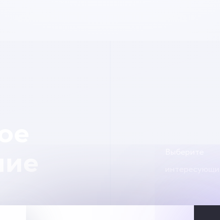
ое
Выберите
ние
интересующи