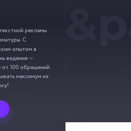
&p
текстной рекламы
рматуры. С
ским опытом в
ень ведения —
е от 100 обращений
выжать максимум из
вку!