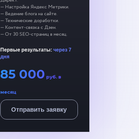
Директ.
— Настройка Яндекс Метрики.
— Ведение блога на сайте.
— Технические доработки.
— Контент-связка с Дзен.
— От 30 SEO-страниц в месяц.
Первые результаты:
через 7
дня
85 000
руб. в
месяц
Отправить заявку