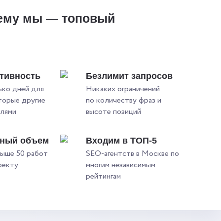
ему мы — топовый
?
тивность
Безлимит запросов
ько дней для
Никаких ограничений
оторые другие
по количеству фраз и
елями
высоте позиций
ьный объем
Входим в ТОП-5
ыше 50 работ
SEO-агентств в Москве по
оекту
многим независимым
рейтингам