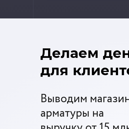
Делаем де
для клиент
Выводим магази
арматуры на
выручку от 15 млн