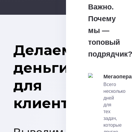
Важно.
Почему
мы —
топовый
Делаем
подрядчик
деньги
Мегаопера
для
Всего
несколько
клиентов
дней
для
тех
задач,
которые
другие