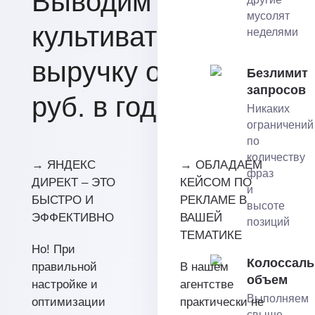
Выводим заводы
мусолят
культиваторов на
неделями
выручку от 50 млн.
Безлимит
запросов
руб. в год.
Никаких
ограничений
по
количеству
→ ЯНДЕКС
→ ОБЛАДАЕМ
фраз
ДИРЕКТ – ЭТО
КЕЙСОМ ПО
и
БЫСТРО И
РЕКЛАМЕ В
высоте
ЭФФЕКТИВНО
ВАШЕЙ
позиций
ТЕМАТИКЕ
Но! При
Колоссал
правильной
В нашем
объем
настройке и
агентстве
Выполняем
оптимизации
практически не
свыше