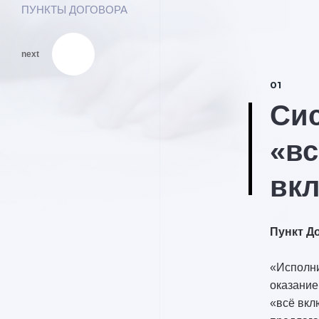
ПУНКТЫ ДОГОВОРА
next
01
Си
«вс
вк
Пункт До
«Исполни
оказание
«всё вкл