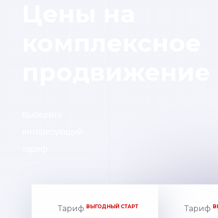
Цены на
комплексное
продвижение
Выберите
интересующий
тариф
ВЫГОДНЫЙ СТАРТ
В
Тариф
Тариф