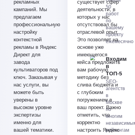
рекламных
существует сфер
50
кампаний. Мы
деятельности, в
работ
предлагаем
которых у нас
по
профессиональную
отсутствовал бы
вашему
настройку
отраслевой опыт.
проекту
контекстной
Это позволяет на
ежемесячно
рекламы в Яндекс
основе уже
Директ для
имеющегося
Входим
завода
кейса предложить
в
культиваторов под
вам рабочую
ТОП-5
ключ. Заказывая у
методику без
SEO-
нас услуги, вы
слива бюджета и
агентств
можете быть
с глубоким
в
уверены в
погружением в
Москве
высоком уровне
ваш проект. Важно
по
экспертизы
отметить, что
многим
именно для
корректно
независимы
вашей тематики.
настроить Яндекс
рейтингам