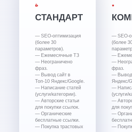
👍
★
СТАНДАРТ
КОМ
— SEO-оптимизация
— SEO-о
(более 30
(более 3
параметров).
параметр
— Ежемесячные ТЗ
— Ежеме
— Неограничено
— Неогр
фраз.
фраз.
— Вывод сайт в
— Вывод 
Топ-10 Яндекс/Google.
Яндекс/G
— Написание статей
— Напис
(услуги/категории).
(услуги/к
— Авторские статьи
— Авторс
для покупки ссылок.
для поку
— Органические
— Орган
бесплатные ссылки.
бесплатн
— Покупка трастовых
— Покупк