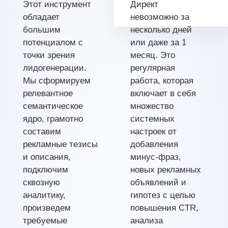
Этот инструмент
Директ
обладает
невозможно за
большим
несколько дней
потенциалом с
или даже за 1
точки зрения
месяц. Это
лидогенерации.
регулярная
Мы сформируем
работа, которая
релевантное
включает в себя
семантическое
множество
ядро, грамотно
системных
составим
настроек от
рекламные тезисы
добавления
и описания,
минус-фраз,
подключим
новых рекламных
сквозную
объявлений и
аналитику,
гипотез с целью
произведем
повышения CTR,
требуемые
анализа