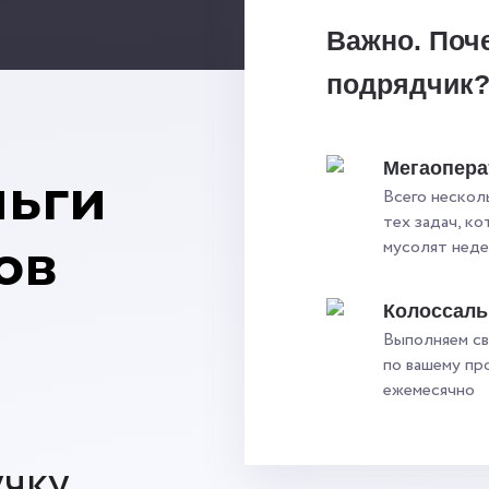
Важно. Поч
подрядчик
Мегаопера
ньги
Всего нескол
тех задач, к
ов
мусолят нед
Колоссал
Выполняем св
по вашему пр
ежемесячно
учку