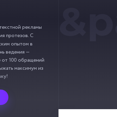
&p
текстной рекламы
ия протезов. С
ским опытом в
ень ведения —
е от 100 обращений
выжать максимум из
вку!