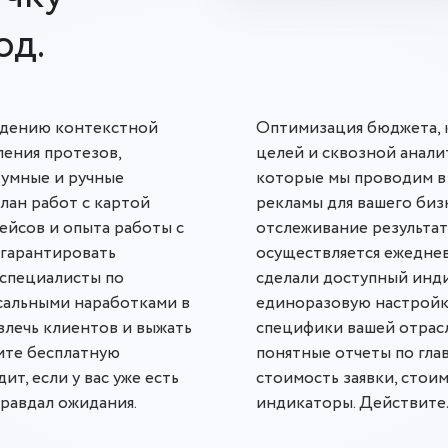
од.
ведению контекстной
Оптимизация бюджета, 
ления протезов,
целей и сквозной аналит
 умные и ручные
которые мы проводим в
лан работ с картой
рекламы для вашего бизн
кейсов и опыта работы с
отслеживание результа
 гарантировать
осуществляется ежеднев
 специалисты по
сделали доступный инди
сальными наработками в
единоразовую настройку
влечь клиентов и выжать
специфики вашей отрасл
чите бесплатную
понятные отчеты по гла
ит, если у вас уже есть
стоимость заявки, стои
правдал ожидания.
индикаторы. Действител