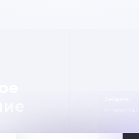
ое
Выберите
ние
интересующи