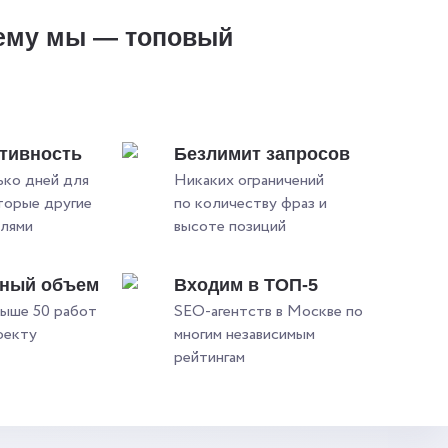
ему мы — топовый
?
тивность
Безлимит запросов
ько дней для
Никаких ограничений
оторые другие
по количеству фраз и
елями
высоте позиций
ьный объем
Входим в ТОП-5
ыше 50 работ
SEO-агентств в Москве по
оекту
многим независимым
рейтингам