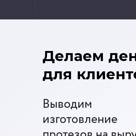
Делаем де
для клиент
Выводим
изготовление
протезов на выр