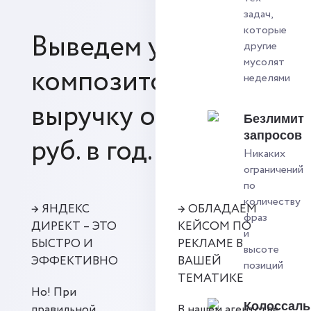
задач,
которые
Выведем услуги
другие
мусолят
композитора на
неделями
выручку от 15 млн.
Безлимит
запросов
руб. в год.
Никаких
ограничений
по
количеству
→ ЯНДЕКС
→ ОБЛАДАЕМ
фраз
ДИРЕКТ – ЭТО
КЕЙСОМ ПО
и
БЫСТРО И
РЕКЛАМЕ В
высоте
ЭФФЕКТИВНО
ВАШЕЙ
позиций
ТЕМАТИКЕ
Но! При
Колоссал
правильной
В нашем агентстве