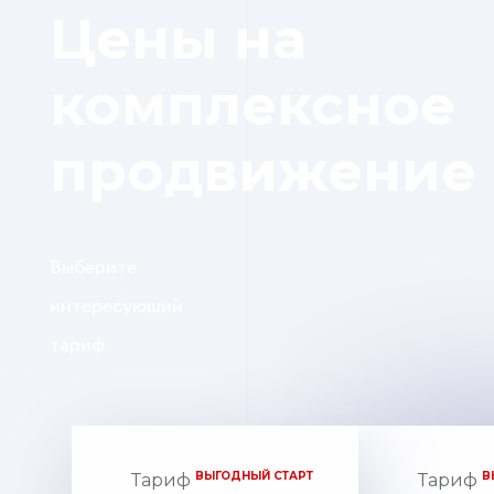
Цены на
комплексное
продвижение
Выберите
интересующий
тариф
ВЫГОДНЫЙ СТАРТ
В
Тариф
Тариф