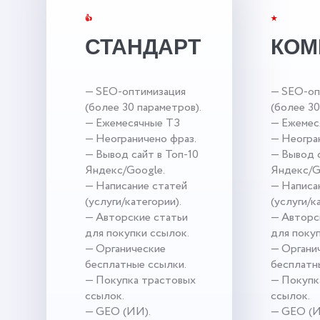
👍
★
СТАНДАРТ
КОМ
— SEO-оптимизация
— SEO-оп
(более 30 параметров).
(более 30
— Ежемесячные ТЗ
— Ежемес
— Неограничено фраз.
— Неогра
— Вывод сайт в Топ-10
— Вывод с
Яндекс/Google.
Яндекс/G
— Написание статей
— Написа
(услуги/категории).
(услуги/к
— Авторские статьи
— Авторс
для покупки ссылок.
для поку
— Органические
— Органи
бесплатные ссылки.
бесплатн
— Покупка трастовых
— Покупк
ссылок.
ссылок.
— GEO (ИИ).
— GEO (И