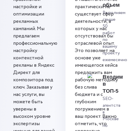
объем
настройке и
практически не
Выполняем
оптимизации
существует сфер
свыше
рекламных
деятельности, в
50
кампаний. Мы
которых у нас
работ
предлагаем
отсутствовал бы
по
профессиональную
отраслевой опыт.
вашему
настройку
Это позволяет на
проекту
контекстной
основе уже
ежемесячно
рекламы в Яндекс
имеющегося кейса
Директ для
предложить вам
Входим
композитора под
рабочую методику
в
ключ. Заказывая у
без слива
ТОП-5
нас услуги, вы
бюджета и с
SEO-
можете быть
глубоким
агентств
уверены в
погружением в
в
высоком уровне
ваш проект. Важно
Москве
экспертизы
отметить, что
по