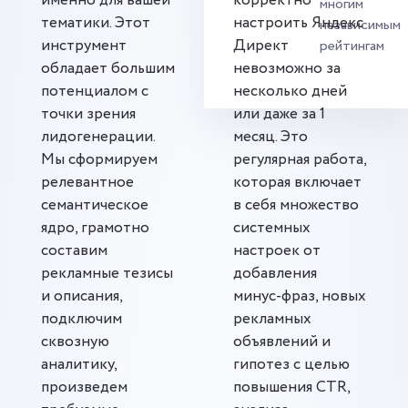
именно для вашей
корректно
многим
тематики. Этот
настроить Яндекс
независимым
инструмент
Директ
рейтингам
обладает большим
невозможно за
потенциалом с
несколько дней
точки зрения
или даже за 1
лидогенерации.
месяц. Это
Мы сформируем
регулярная работа,
релевантное
которая включает
семантическое
в себя множество
ядро, грамотно
системных
составим
настроек от
рекламные тезисы
добавления
и описания,
минус-фраз, новых
подключим
рекламных
сквозную
объявлений и
аналитику,
гипотез с целью
произведем
повышения CTR,