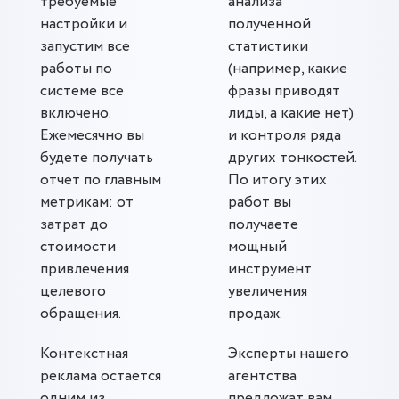
требуемые
анализа
настройки и
полученной
запустим все
статистики
работы по
(например, какие
системе все
фразы приводят
включено.
лиды, а какие нет)
Ежемесячно вы
и контроля ряда
будете получать
других тонкостей.
отчет по главным
По итогу этих
метрикам: от
работ вы
затрат до
получаете
стоимости
мощный
привлечения
инструмент
целевого
увеличения
обращения.
продаж.
Контекстная
Эксперты нашего
реклама остается
агентства
одним из
предложат вам