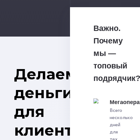
Важно.
Почему
мы —
топовый
Делаем
подрядчик
деньги
Мегаопера
для
Всего
несколько
клиентов
дней
для
тех