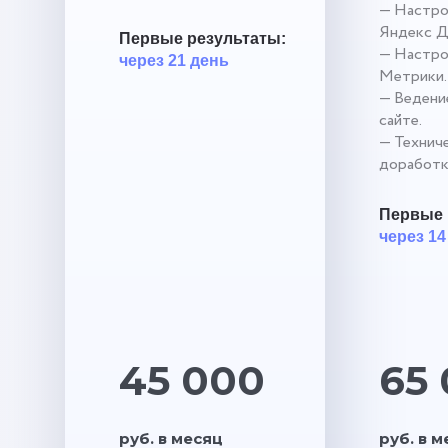
— Настро
Яндекс Д
Первые результаты:
— Настро
через 21 день
Метрики.
— Ведение
сайте.
— Технич
доработк
Первые 
через 14
45 000
65
руб. в месяц
руб. в 