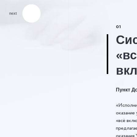
next
01
Си
«вс
вк
Пункт До
«Исполни
оказание 
«всё вклю
предлага
оказания 